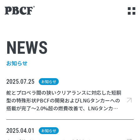
本文までスキップする
メ
NEWS
お知らせ
2025.07.25
お知らせ
舵とプロペラ間の狭いクリアランスに対応した短胴
型の特殊形状PBCFの開発およびLNGタンカーへの
搭載が完了〜2.0%超の燃費改善で、LNGタンカー
のCO2削減と環境負荷低減に大きく寄与〜
2025.04.01
お知らせ