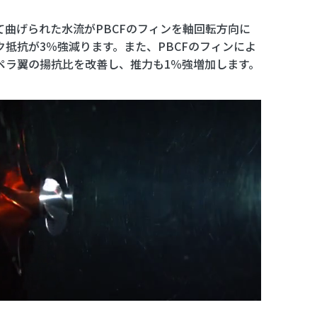
て曲げられた水流がPBCFのフィンを軸回転方向に
抵抗が3％強減ります。また、PBCFのフィンによ
ペラ翼の揚抗比を改善し、推力も1％強増加します。