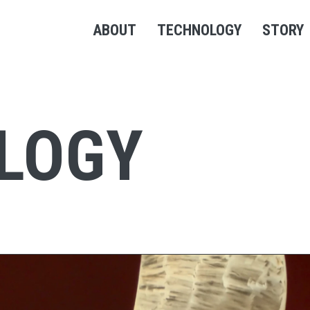
本文までスキップする
ABOUT
TECHNOLOGY
STORY
特徴
原理と効果
開発者
環境への貢献
研究実績
特別顧
LOGY
導入実績
実船解析例
水上取付実績
改良型PBCF
風力推進補助装置・省エネ装