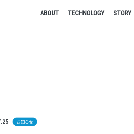
本文までスキップする
ABOUT
TECHNOLOGY
STORY
特徴
原理と効果
開発者
環境への貢献
研究実績
特別顧
導入実績
実船解析例
水上取付実績
改良型PBCF
風力推進補助装置・省エネ装
7.25
お知らせ