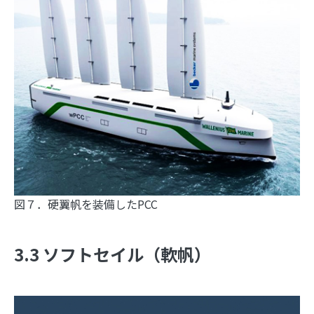
図７．硬翼帆を装備したPCC
3.3 ソフトセイル（軟帆）