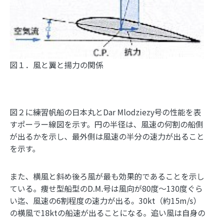
図１．風と翼と揚力の関係
図２に練習帆船の日本丸とDar Mlodziezy号の性能を表
すポーラー線図を示す。円の半径は、風速の何割の船側
が出るかを示し、最外側は風速の半分の速力が出ること
を示す。
また、横風と斜め後ろ風が最も効果的であることを示し
ている。痩せ型船型のD.M.号は風向が80度～130度ぐら
い迄、風速の6割程度の速力が出る。30kt（約15m/s）
の横風で18ktの船速が出ることになる。追い風は自身の