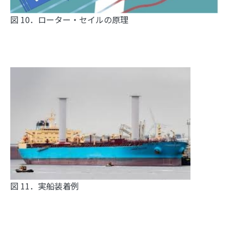
図 10．ローター・セイルの原理
図 11．実船装着例