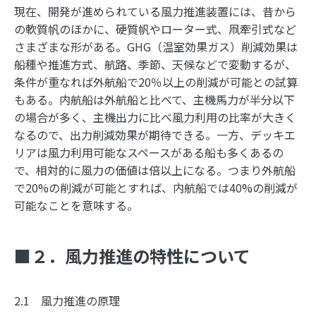
現在、開発が進められている風力推進装置には、昔から
の軟質帆のほかに、硬質帆やローター式、凧牽引式など
さまざまな形がある。GHG（温室効果ガス）削減効果は
船種や推進方式、航路、季節、天候などで変動するが、
条件が重なれば外航船で20％以上の削減が可能との試算
もある。内航船は外航船と比べて、主機馬力が半分以下
の場合が多く、主機出力に比べ風力利用の比率が大きく
なるので、出力削減効果が期待できる。一方、デッキエ
リアは風力利用可能なスペースがある船も多くあるの
で、相対的に風力の価値は倍以上になる。つまり外航船
で20%の削減が可能とすれば、内航船では40%の削減が
可能なことを意味する。
■２．風力推進の特性について
2.1 風力推進の原理